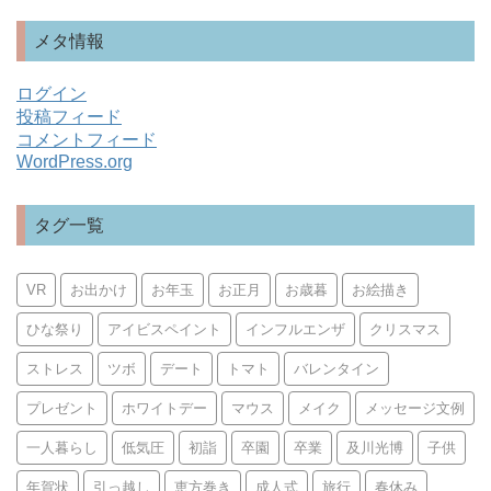
メタ情報
ログイン
投稿フィード
コメントフィード
WordPress.org
タグ一覧
VR
お出かけ
お年玉
お正月
お歳暮
お絵描き
ひな祭り
アイビスペイント
インフルエンザ
クリスマス
ストレス
ツボ
デート
トマト
バレンタイン
プレゼント
ホワイトデー
マウス
メイク
メッセージ文例
一人暮らし
低気圧
初詣
卒園
卒業
及川光博
子供
年賀状
引っ越し
恵方巻き
成人式
旅行
春休み