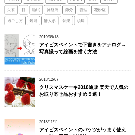
栄養
目
睡眠
神経痛
節分
義理
花粉症
過ごし方
鏡餅
雛人形
音楽
頭痛
2019/09/18
アイビスペイントで下書きをアナログ→
写真撮って線画を描く方法
2018/12/07
クリスマスケーキ2018通販 楽天で人気の
お取り寄せ品おすすめ５選！
2018/11/11
アイビスペイントのバケツがうまく使え