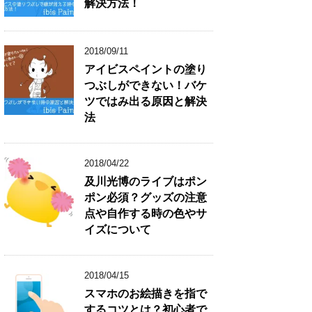
解決方法！
2018/09/11
アイビスペイントの塗り
つぶしができない！バケ
ツではみ出る原因と解決
法
2018/04/22
及川光博のライブはポン
ポン必須？グッズの注意
点や自作する時の色やサ
イズについて
2018/04/15
スマホのお絵描きを指で
するコツとは？初心者で