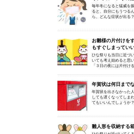
毎年冬になると猛威を振
ると、自分にもうつるん
ら、どんな症状が出る？
お雛様の片付けを
もすぐしまってい
ひな祭りも当日に近づ
いても考え始めると思い
「３日の夜には片付ける
年賀状は何日まで
年賀状を出さなかった人
しても遅くなってしまわ
てもいいんでしょうか？
雛人形を収納する
ひな祭りが近づいてくる