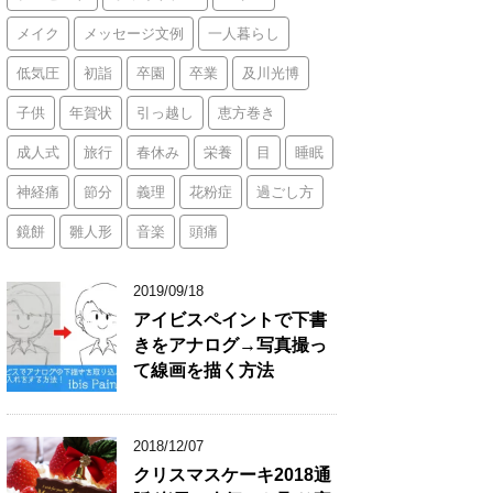
メイク
メッセージ文例
一人暮らし
低気圧
初詣
卒園
卒業
及川光博
子供
年賀状
引っ越し
恵方巻き
成人式
旅行
春休み
栄養
目
睡眠
神経痛
節分
義理
花粉症
過ごし方
鏡餅
雛人形
音楽
頭痛
2019/09/18
アイビスペイントで下書
きをアナログ→写真撮っ
て線画を描く方法
2018/12/07
クリスマスケーキ2018通