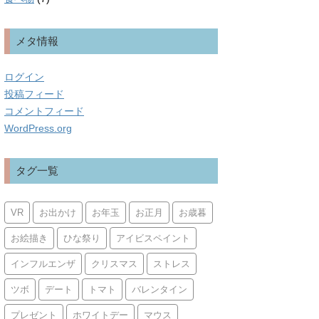
メタ情報
ログイン
投稿フィード
コメントフィード
WordPress.org
タグ一覧
VR
お出かけ
お年玉
お正月
お歳暮
お絵描き
ひな祭り
アイビスペイント
インフルエンザ
クリスマス
ストレス
ツボ
デート
トマト
バレンタイン
プレゼント
ホワイトデー
マウス