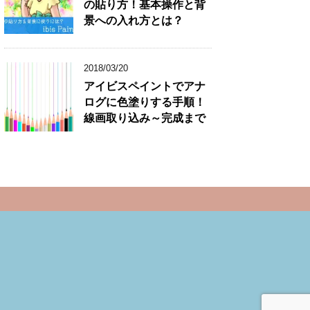
の貼り方！基本操作と背
景への入れ方とは？
2018/03/20
アイビスペイントでアナ
ログに色塗りする手順！
線画取り込み～完成まで