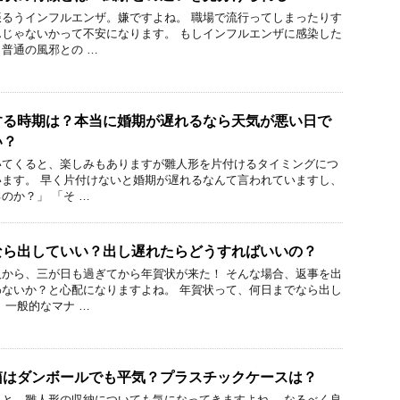
るうインフルエンザ。嫌ですよね。 職場で流行ってしまったりす
じゃないかって不安になります。 もしインフルエンザに感染した
普通の風邪との …
する時期は？本当に婚期が遅れるなら天気が悪い日で
い？
いてくると、楽しみもありますが雛人形を片付けるタイミングにつ
ます。 早く片付けないと婚期が遅れるなんて言われていますし、
のか？」 「そ …
なら出していい？出し遅れたらどうすればいいの？
から、三が日も過ぎてから年賀状が来た！ そんな場合、返事を出
ないか？と心配になりますよね。 年賀状って、何日までなら出し
 一般的なマナ …
箱はダンボールでも平気？プラスチックケースは？
と、雛人形の収納についても気になってきますよね。 なるべく良