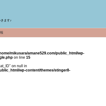
きます♪
報
/home/mikusara/amane529.com/public_html/wp-
gle.php
on line
15
cat_ID" on null in
lic_html/wp-content/themes/stinger8-