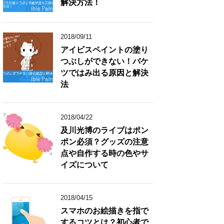
解決方法！
2018/09/11
アイビスペイントの塗り
つぶしができない！バケ
ツではみ出る原因と解決
法
2018/04/22
及川光博のライブはポン
ポン必須？グッズの注意
点や自作する時の色やサ
イズについて
2018/04/15
スマホのお絵描きを指で
するコツとは？初心者で