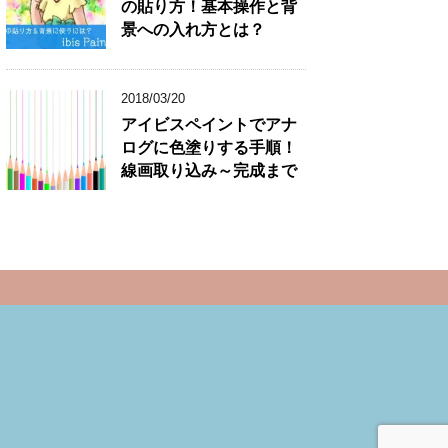
の貼り方！基本操作と背
景への入れ方とは？
2018/03/20
アイビスペイントでアナ
ログに色塗りする手順！
線画取り込み～完成まで