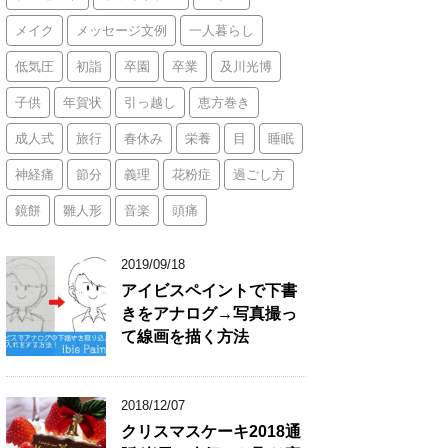
メイク
メッセージ文例
一人暮らし
低気圧
初詣
卒園
卒業
及川光博
子供
年賀状
引っ越し
恵方巻き
成人式
旅行
春休み
栄養
目
睡眠
神経痛
節分
義理
花粉症
過ごし方
鏡餅
雛人形
音楽
頭痛
2019/09/18
アイビスペイントで下書
きをアナログ→写真撮っ
て線画を描く方法
2018/12/07
クリスマスケーキ2018通