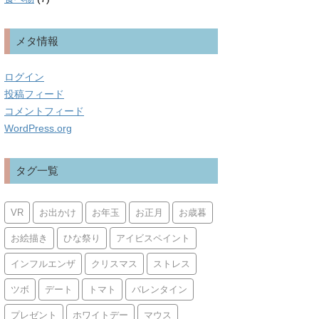
メタ情報
ログイン
投稿フィード
コメントフィード
WordPress.org
タグ一覧
VR
お出かけ
お年玉
お正月
お歳暮
お絵描き
ひな祭り
アイビスペイント
インフルエンザ
クリスマス
ストレス
ツボ
デート
トマト
バレンタイン
プレゼント
ホワイトデー
マウス