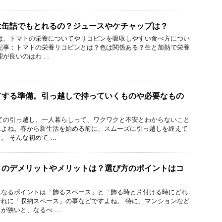
は缶詰でもとれるの？ジュースやケチャップは？
は、トマトの栄養についてやリコピンを吸収しやすい食べ方につい
記事：トマトの栄養リコピンとは？色は関係ある？生と加熱で栄養
理が良いのはわ …
てする準備。引っ越しで持っていくものや必要なもの
ての引っ越し、一人暮らしって、ワクワクと不安とわからないこと
んよね。春から新生活を始める前に、スムーズに引っ越しを終えて
。 そんな初めて …
りのデメリットやメリットは？選び方のポイントはコ
になるポイントは「飾るスペース」と「飾る時と片付ける時にどれ
れに「収納スペース」の事などですよね。 特に、マンションなど
が狭いと、なるべ …