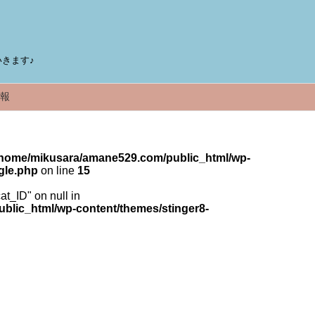
きます♪
報
/home/mikusara/amane529.com/public_html/wp-
gle.php
on line
15
cat_ID" on null in
lic_html/wp-content/themes/stinger8-