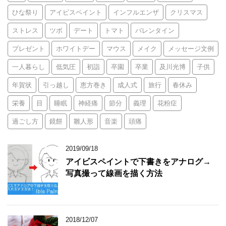
ひな祭り
アイビスペイント
インフルエンザ
クリスマス
ストレス
ツボ
デート
トマト
バレンタイン
プレゼント
ホワイトデー
マウス
メイク
メッセージ文例
一人暮らし
低気圧
初詣
卒園
卒業
及川光博
子供
年賀状
引っ越し
恵方巻き
成人式
旅行
春休み
栄養
目
睡眠
神経痛
節分
義理
花粉症
過ごし方
鏡餅
雛人形
音楽
頭痛
2019/09/18
アイビスペイントで下書きをアナログ→
写真撮って線画を描く方法
2018/12/07