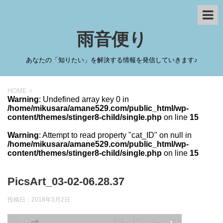
雨音便り
あなたの「知りたい」を解決する情報を発信していきます♪
HOME
>
Warning
: Undefined array key 0 in
/home/mikusara/amane529.com/public_html/wp-
content/themes/stinger8-child/single.php
on line
15
Warning
: Attempt to read property "cat_ID" on null in
/home/mikusara/amane529.com/public_html/wp-
content/themes/stinger8-child/single.php
on line
15
PicsArt_03-02-06.28.37
投稿日：
2018年3月2日