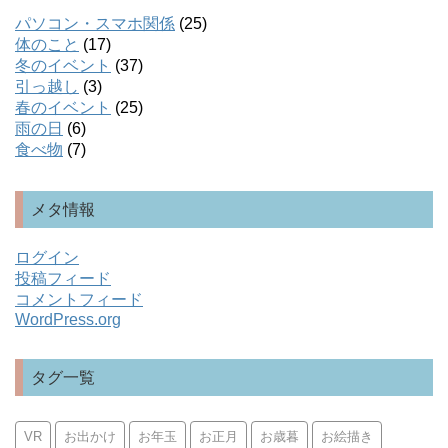
パソコン・スマホ関係
(25)
体のこと
(17)
冬のイベント
(37)
引っ越し
(3)
春のイベント
(25)
雨の日
(6)
食べ物
(7)
メタ情報
ログイン
投稿フィード
コメントフィード
WordPress.org
タグ一覧
VR
お出かけ
お年玉
お正月
お歳暮
お絵描き