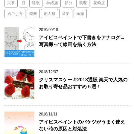
栄養
目
睡眠
神経痛
節分
義理
花粉症
過ごし方
鏡餅
雛人形
音楽
頭痛
2019/09/18
アイビスペイントで下書きをアナログ→
写真撮って線画を描く方法
2018/12/07
クリスマスケーキ2018通販 楽天で人気の
お取り寄せ品おすすめ５選！
2018/11/11
アイビスペイントのバケツがうまく使え
ない時の原因と対処法