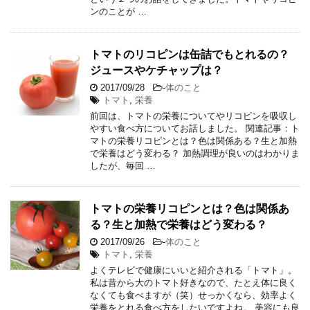
ンのことが …
トマトのリコピンは缶詰でもとれるの？
ジュースやケチャップは？
2017/09/28
-
体のこと
トマト
,
栄養
前回は、トマトの栄養についてやリコピンを吸収し
やすい食べ方についてお話しました。 関連記事：ト
マトの栄養リコピンとは？色は関係ある？生と加熱
で栄養はどう変わる？ 加熱調理が良いのはわかりま
したが、毎回 …
トマトの栄養リコピンとは？色は関係あ
る？生と加熱で栄養はどう変わる？
2017/09/26
-
体のこと
トマト
,
栄養
よくテレビで健康にいいと紹介される「トマト」。
私は昔から大のトマト好きなので、たとえ体に良く
なくても食べますが（笑）せっかくなら、効率よく
栄養をとれる食べ方をしたいですよね。 美容にも良