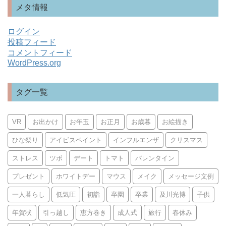
メタ情報
ログイン
投稿フィード
コメントフィード
WordPress.org
タグ一覧
VR
お出かけ
お年玉
お正月
お歳暮
お絵描き
ひな祭り
アイビスペイント
インフルエンザ
クリスマス
ストレス
ツボ
デート
トマト
バレンタイン
プレゼント
ホワイトデー
マウス
メイク
メッセージ文例
一人暮らし
低気圧
初詣
卒園
卒業
及川光博
子供
年賀状
引っ越し
恵方巻き
成人式
旅行
春休み