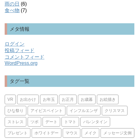
雨の日
(6)
食べ物
(7)
メタ情報
ログイン
投稿フィード
コメントフィード
WordPress.org
タグ一覧
VR
お出かけ
お年玉
お正月
お歳暮
お絵描き
ひな祭り
アイビスペイント
インフルエンザ
クリスマス
ストレス
ツボ
デート
トマト
バレンタイン
プレゼント
ホワイトデー
マウス
メイク
メッセージ文例