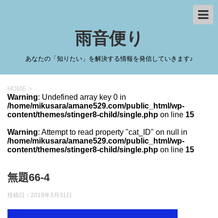
雨音便り
あなたの「知りたい」を解決する情報を発信していきます♪
HOME
>
Warning
: Undefined array key 0 in
/home/mikusara/amane529.com/public_html/wp-
content/themes/stinger8-child/single.php
on line
15
Warning
: Attempt to read property "cat_ID" on null in
/home/mikusara/amane529.com/public_html/wp-
content/themes/stinger8-child/single.php
on line
15
無題66-4
投稿日：
2018年3月31日