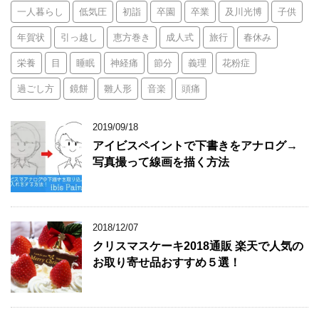
一人暮らし
低気圧
初詣
卒園
卒業
及川光博
子供
年賀状
引っ越し
恵方巻き
成人式
旅行
春休み
栄養
目
睡眠
神経痛
節分
義理
花粉症
過ごし方
鏡餅
雛人形
音楽
頭痛
2019/09/18
アイビスペイントで下書きをアナログ→
写真撮って線画を描く方法
2018/12/07
クリスマスケーキ2018通販 楽天で人気の
お取り寄せ品おすすめ５選！