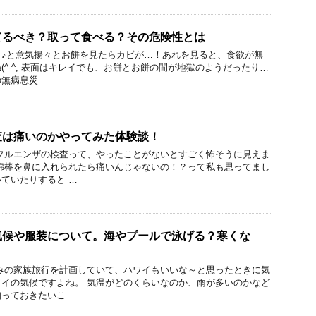
てるべき？取って食べる？その危険性とは
う♪と意気揚々とお餅を見たらカビが…！あれを見ると、食欲が無
(^-^; 表面はキレイでも、お餅とお餅の間が地獄のようだったり…
無病息災 …
査は痛いのかやってみた体験談！
フルエンザの検査って、やったことがないとすごく怖そうに見えま
綿棒を鼻に入れられたら痛いんじゃないの！？って私も思ってまし
ていたりすると …
気候や服装について。海やプールで泳げる？寒くな
みの家族旅行を計画していて、ハワイもいいな～と思ったときに気
イの気候ですよね。 気温がどのくらいなのか、雨が多いのかなど
っておきたいこ …