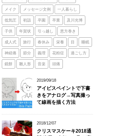
メイク
メッセージ文例
一人暮らし
低気圧
初詣
卒園
卒業
及川光博
子供
年賀状
引っ越し
恵方巻き
成人式
旅行
春休み
栄養
目
睡眠
神経痛
節分
義理
花粉症
過ごし方
鏡餅
雛人形
音楽
頭痛
2019/09/18
アイビスペイントで下書
きをアナログ→写真撮っ
て線画を描く方法
2018/12/07
クリスマスケーキ2018通