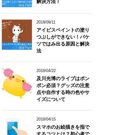
解決方法！
2018/09/11
アイビスペイントの塗り
つぶしができない！バケ
ツではみ出る原因と解決
法
2018/04/22
及川光博のライブはポン
ポン必須？グッズの注意
点や自作する時の色やサ
イズについて
2018/04/15
スマホのお絵描きを指で
するコツとは？初心者で