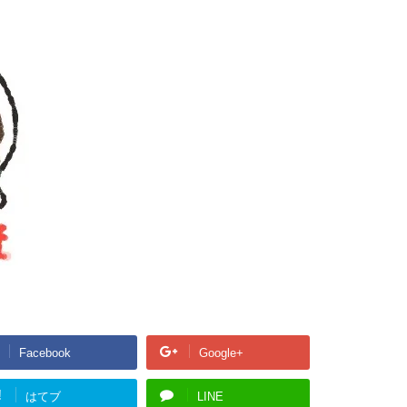
Facebook
Google+
!
はてブ
LINE