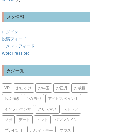
メタ情報
ログイン
投稿フィード
コメントフィード
WordPress.org
タグ一覧
VR
お出かけ
お年玉
お正月
お歳暮
お絵描き
ひな祭り
アイビスペイント
インフルエンザ
クリスマス
ストレス
ツボ
デート
トマト
バレンタイン
プレゼント
ホワイトデー
マウス