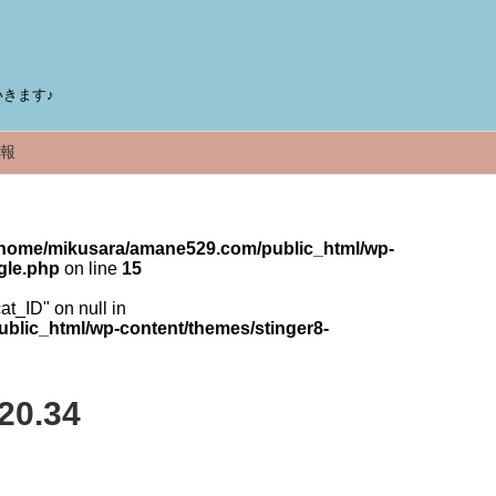
きます♪
報
/home/mikusara/amane529.com/public_html/wp-
gle.php
on line
15
cat_ID" on null in
lic_html/wp-content/themes/stinger8-
20.34