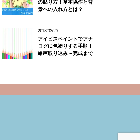
の貼り方！基本操作と背
景への入れ方とは？
2018/03/20
アイビスペイントでアナ
ログに色塗りする手順！
線画取り込み～完成まで