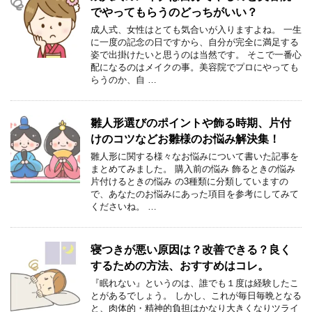
でやってもらうのどっちがいい？
成人式、女性はとても気合いが入りますよね。 一生
に一度の記念の日ですから、自分が完全に満足する
姿で出掛けたいと思うのは当然です。 そこで一番心
配になるのはメイクの事。美容院でプロにやっても
らうのか、自 …
雛人形選びのポイントや飾る時期、片付
けのコツなどお雛様のお悩み解決集！
雛人形に関する様々なお悩みについて書いた記事を
まとめてみました。 購入前の悩み 飾るときの悩み
片付けるときの悩み の3種類に分類していますの
で、あなたのお悩みにあった項目を参考にしてみて
くださいね。 …
寝つきが悪い原因は？改善できる？良く
するための方法、おすすめはコレ。
『眠れない』というのは、誰でも１度は経験したこ
とがあるでしょう。 しかし、これが毎日毎晩となる
と、肉体的・精神的負担はかなり大きくなりツライ