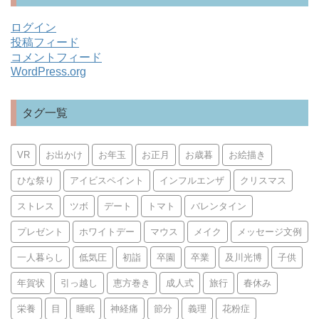
ログイン
投稿フィード
コメントフィード
WordPress.org
タグ一覧
VR
お出かけ
お年玉
お正月
お歳暮
お絵描き
ひな祭り
アイビスペイント
インフルエンザ
クリスマス
ストレス
ツボ
デート
トマト
バレンタイン
プレゼント
ホワイトデー
マウス
メイク
メッセージ文例
一人暮らし
低気圧
初詣
卒園
卒業
及川光博
子供
年賀状
引っ越し
恵方巻き
成人式
旅行
春休み
栄養
目
睡眠
神経痛
節分
義理
花粉症